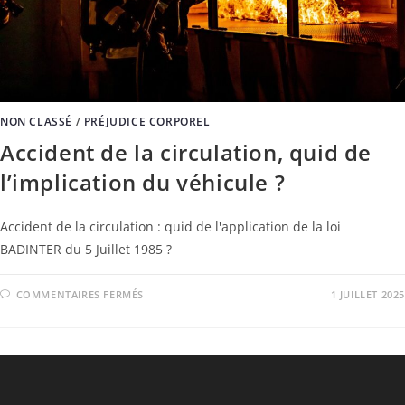
NON CLASSÉ
/
PRÉJUDICE CORPOREL
Accident de la circulation, quid de
l’implication du véhicule ?
Accident de la circulation : quid de l'application de la loi
BADINTER du 5 Juillet 1985 ?
SUR
COMMENTAIRES FERMÉS
1 JUILLET 2025
ACCIDENT
DE
LA
CIRCULATION,
QUID
DE
L’IMPLICATION
DU
VÉHICULE